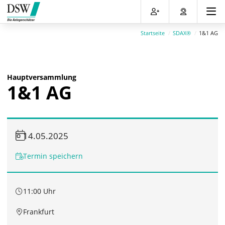
Direkt
Direkt
Direkt
Direkt
zum
zum
zur
zum
Inhalt
Hauptmenu
Suche
Footer
Startseite
SDAX®
1&1 AG
(Eingabetaste)
(Eingabetaste)
(Eingabetaste)
(Eingabetaste)
Hauptversammlung
1&1 AG
14.05.2025
Termin speichern
11:00 Uhr
Frankfurt