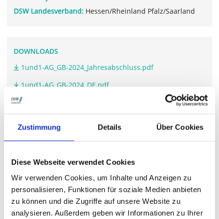
DSW Landesverband:
Hessen/Rheinland Pfalz/Saarland
DOWNLOADS
1und1-AG_GB-2024_Jahresabschluss.pdf
1und1-AG_GB-2024_DE.pdf
Zustimmung
Details
Über Cookies
WEITERFÜHRENDE LINKS
www.1und1.ag/.../investor-relations#hauptversammlung
Diese Webseite verwendet Cookies
Wir verwenden Cookies, um Inhalte und Anzeigen zu
personalisieren, Funktionen für soziale Medien anbieten
STIMMRECHTSVERTRETUNG DURCH DIE DSW
zu können und die Zugriffe auf unsere Website zu
analysieren. Außerdem geben wir Informationen zu Ihrer
Die DSW vertritt Ihre Stimmrechte
auf sämtlichen