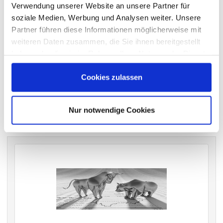
Verwendung unserer Website an unsere Partner für
wichtigen Hauptversammlungen in Deutschland.
soziale Medien, Werbung und Analysen weiter. Unsere
Partner führen diese Informationen möglicherweise mit
weiteren Daten zusammen, die Sie ihnen bereitgestellt
VERGANGENE HAUPTVERSAMMLUNGSTERMINE
haben oder die sie im Rahmen Ihrer Nutzung der Dienste
gesammelt haben.
archiv.hauptversammlung.de
Cookies zulassen
Die nächsten Termine
Nur notwendige Cookies