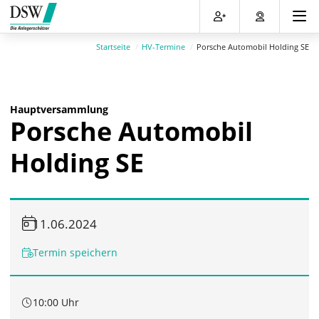
Direkt
Direkt
Direkt
Direkt
zum
zum
zur
zum
Inhalt
Hauptmenu
Suche
Footer
Startseite
HV-Termine
Porsche Automobil Holding SE
(Eingabetaste)
(Eingabetaste)
(Eingabetaste)
(Eingabetaste)
Hauptversammlung
Porsche Automobil
Holding SE
11.06.2024
Termin speichern
10:00 Uhr