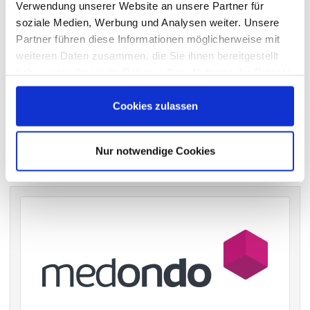
wichtigen Hauptversammlungen in Deutschland.
Verwendung unserer Website an unsere Partner für
soziale Medien, Werbung und Analysen weiter. Unsere
Partner führen diese Informationen möglicherweise mit
weiteren Daten zusammen, die Sie ihnen bereitgestellt
VERGANGENE HAUPTVERSAMMLUNGSTERMINE
haben oder die sie im Rahmen Ihrer Nutzung der Dienste
gesammelt haben.
archiv.hauptversammlung.de
Cookies zulassen
Die nächsten Termine
Nur notwendige Cookies