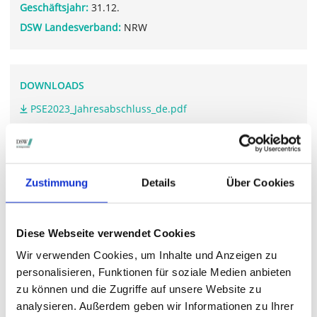
Geschäftsjahr:
31.12.
DSW Landesverband:
NRW
DOWNLOADS
PSE2023_Jahresabschluss_de.pdf
PSE2023_Geschaeftsbericht_de.pdf
Zustimmung
Details
Über Cookies
WEITERFÜHRENDE LINKS
www.porsche-se.com/.../hauptversammlung
Diese Webseite verwendet Cookies
Wir verwenden Cookies, um Inhalte und Anzeigen zu
personalisieren, Funktionen für soziale Medien anbieten
STIMMRECHTSVERTRETUNG DURCH DIE DSW
zu können und die Zugriffe auf unsere Website zu
analysieren. Außerdem geben wir Informationen zu Ihrer
Die DSW vertritt Ihre Stimmrechte
auf sämtlichen