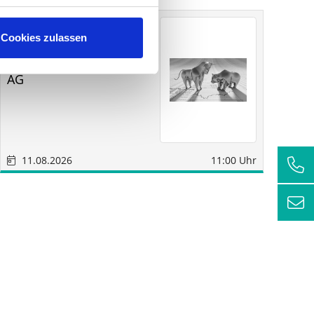
Sonstige
Sindelfingen
Cookies zulassen
SM
RC
Wirtschaftsberatungs
AG
11.08.2026
11:00 Uhr
1