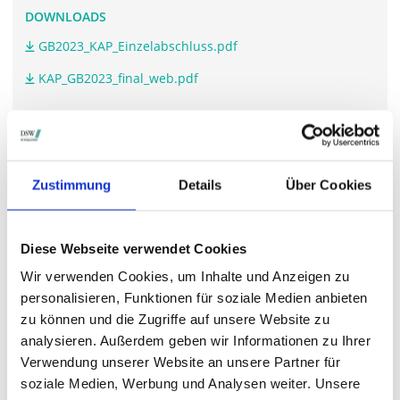
DOWNLOADS
GB2023_KAP_Einzelabschluss.pdf
KAP_GB2023_final_web.pdf
WEITERFÜHRENDE LINKS
Zustimmung
Details
Über Cookies
www.kap.de/.../tagesordnung-dokumente
Diese Webseite verwendet Cookies
STIMMRECHTSVERTRETUNG DURCH DIE DSW
Wir verwenden Cookies, um Inhalte und Anzeigen zu
Die DSW vertritt Ihre Stimmrechte
auf sämtlichen
personalisieren, Funktionen für soziale Medien anbieten
wichtigen Hauptversammlungen in Deutschland.
zu können und die Zugriffe auf unsere Website zu
analysieren. Außerdem geben wir Informationen zu Ihrer
Verwendung unserer Website an unsere Partner für
soziale Medien, Werbung und Analysen weiter. Unsere
VERGANGENE HAUPTVERSAMMLUNGSTERMINE