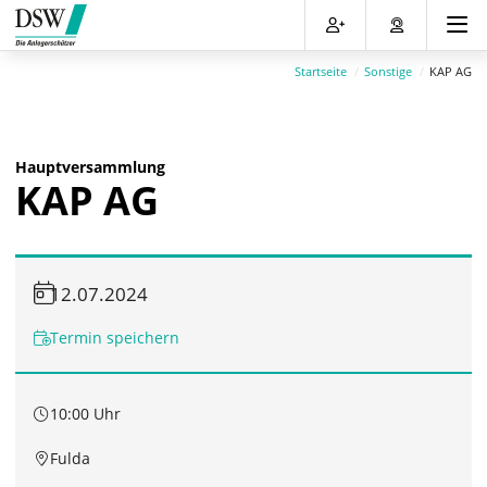
Direkt
Direkt
Direkt
Direkt
zum
zum
zur
zum
Inhalt
Hauptmenu
Suche
Footer
Startseite
Sonstige
KAP AG
(Eingabetaste)
(Eingabetaste)
(Eingabetaste)
(Eingabetaste)
Hauptversammlung
KAP AG
12.07.2024
Termin speichern
10:00 Uhr
Fulda