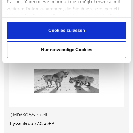
Partner führen diese Informationen möglicherweise mit
archiv.hauptversammlung.de
weiteren Daten zusammen, die Sie ihnen bereitgestellt
haben oder die sie im Rahmen Ihrer Nutzung der Dienste
gesammelt haben.
Cookies zulassen
Die nächsten Termine
Nur notwendige Cookies
MDAX®
virtuell
thyssenkrupp AG aoHV