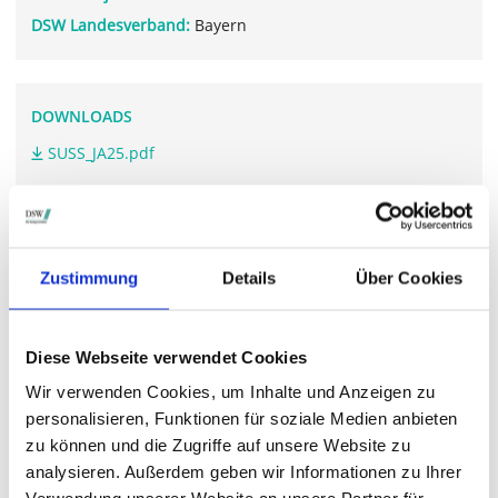
DSW Landesverband:
Bayern
DOWNLOADS
SUSS_JA25.pdf
SUSS_GB25.pdf
Zustimmung
Details
Über Cookies
WEITERFÜHRENDE LINKS
www.suss.com/.../hauptversammlung
Diese Webseite verwendet Cookies
Wir verwenden Cookies, um Inhalte und Anzeigen zu
personalisieren, Funktionen für soziale Medien anbieten
STIMMRECHTSVERTRETUNG DURCH DIE DSW
zu können und die Zugriffe auf unsere Website zu
Die DSW vertritt Ihre Stimmrechte
auf sämtlichen
analysieren. Außerdem geben wir Informationen zu Ihrer
wichtigen Hauptversammlungen in Deutschland.