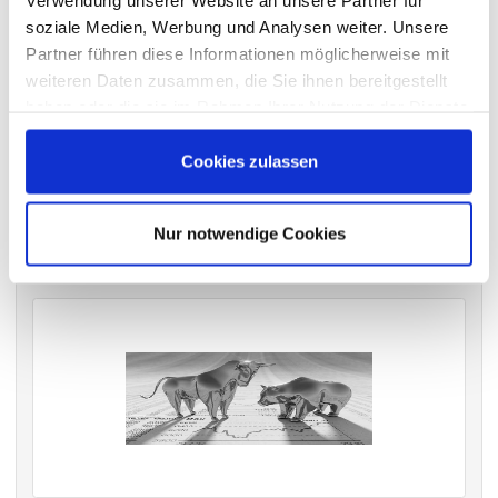
Verwendung unserer Website an unsere Partner für
soziale Medien, Werbung und Analysen weiter. Unsere
Partner führen diese Informationen möglicherweise mit
weiteren Daten zusammen, die Sie ihnen bereitgestellt
VERGANGENE HAUPTVERSAMMLUNGSTERMINE
haben oder die sie im Rahmen Ihrer Nutzung der Dienste
archiv.hauptversammlung.de
gesammelt haben.
Cookies zulassen
Die nächsten Termine
Nur notwendige Cookies