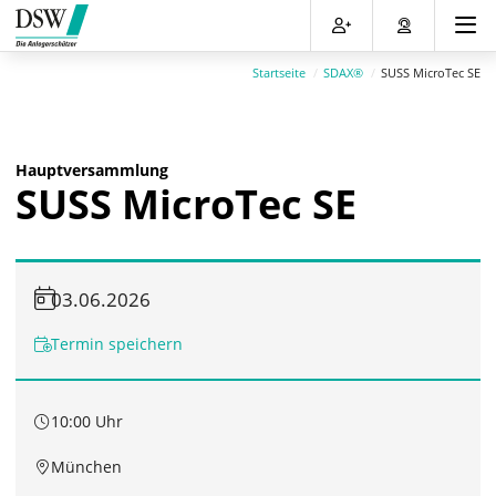
Direkt
Direkt
Direkt
Direkt
zum
zum
zur
zum
Inhalt
Hauptmenu
Suche
Footer
Startseite
SDAX®
SUSS MicroTec SE
(Eingabetaste)
(Eingabetaste)
(Eingabetaste)
(Eingabetaste)
Hauptversammlung
SUSS MicroTec SE
03.06.2026
Termin speichern
10:00 Uhr
München