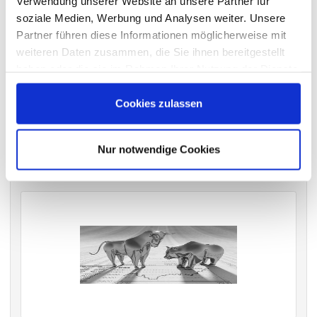
Verwendung unserer Website an unsere Partner für
soziale Medien, Werbung und Analysen weiter. Unsere
Partner führen diese Informationen möglicherweise mit
weiteren Daten zusammen, die Sie ihnen bereitgestellt
VERGANGENE HAUPTVERSAMMLUNGSTERMINE
haben oder die sie im Rahmen Ihrer Nutzung der Dienste
archiv.hauptversammlung.de
gesammelt haben.
Cookies zulassen
Die nächsten Termine
Nur notwendige Cookies