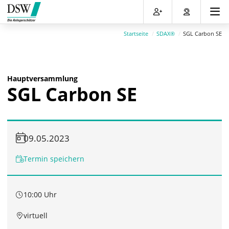
Direkt
Direkt
Direkt
Direkt
zum
zum
zur
zum
Inhalt
Hauptmenu
Suche
Footer
Startseite
SDAX®
SGL Carbon SE
(Eingabetaste)
(Eingabetaste)
(Eingabetaste)
(Eingabetaste)
Hauptversammlung
SGL Carbon SE
09.05.2023
Termin speichern
10:00 Uhr
virtuell