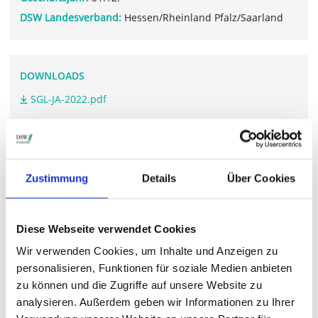
DSW Landesverband:
Hessen/Rheinland Pfalz/Saarland
DOWNLOADS
SGL-JA-2022.pdf
SGL-GB-2022.pdf
Zustimmung
Details
Über Cookies
WEITERFÜHRENDE LINKS
www.sglcarbon.com/.../
Diese Webseite verwendet Cookies
Wir verwenden Cookies, um Inhalte und Anzeigen zu
personalisieren, Funktionen für soziale Medien anbieten
STIMMRECHTSVERTRETUNG DURCH DIE DSW
zu können und die Zugriffe auf unsere Website zu
Die DSW vertritt Ihre Stimmrechte
auf sämtlichen
analysieren. Außerdem geben wir Informationen zu Ihrer
wichtigen Hauptversammlungen in Deutschland.