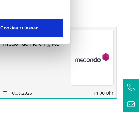
Cookies zulassen
Sonstige
München
medondo Holding AG
SM
Wi
AG
10.08.2026
14:00 Uhr
1