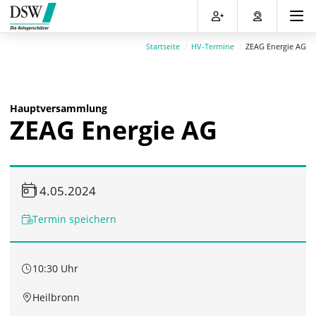
Direkt
Direkt
Direkt
Direkt
zum
zum
zur
zum
Inhalt
Hauptmenu
Suche
Footer
Startseite
HV-Termine
ZEAG Energie AG
(Eingabetaste)
(Eingabetaste)
(Eingabetaste)
(Eingabetaste)
Hauptversammlung
ZEAG Energie AG
14.05.2024
Termin speichern
10:30 Uhr
Heilbronn