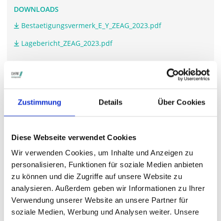
DOWNLOADS
Bestaetigungsvermerk_E_Y_ZEAG_2023.pdf
Lagebericht_ZEAG_2023.pdf
WEITERFÜHRENDE LINKS
Zustimmung
Details
Über Cookies
www.zeag-energie.de/.../veroeffentlichung
Diese Webseite verwendet Cookies
STIMMRECHTSVERTRETUNG DURCH DIE DSW
Wir verwenden Cookies, um Inhalte und Anzeigen zu
Die DSW vertritt Ihre Stimmrechte
auf sämtlichen
personalisieren, Funktionen für soziale Medien anbieten
wichtigen Hauptversammlungen in Deutschland.
zu können und die Zugriffe auf unsere Website zu
analysieren. Außerdem geben wir Informationen zu Ihrer
Verwendung unserer Website an unsere Partner für
soziale Medien, Werbung und Analysen weiter. Unsere
VERGANGENE HAUPTVERSAMMLUNGSTERMINE