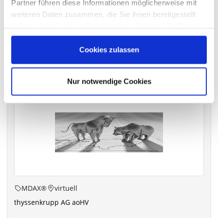
Partner führen diese Informationen möglicherweise mit
archiv.hauptversammlung.de
weiteren Daten zusammen, die Sie ihnen bereitgestellt
haben oder die sie im Rahmen Ihrer Nutzung der Dienste
gesammelt haben.
Cookies zulassen
Die nächsten Termine
Nur notwendige Cookies
MDAX®
virtuell
thyssenkrupp AG aoHV