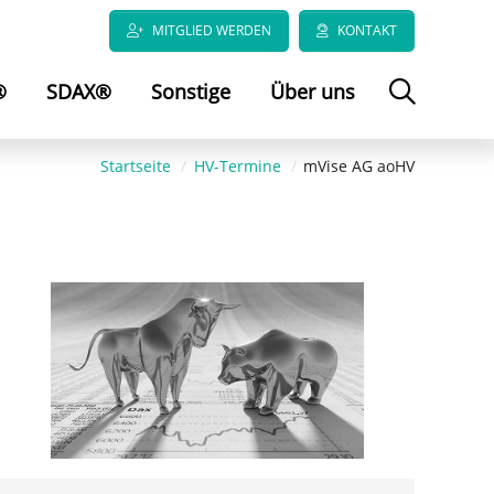
MITGLIED WERDEN
KONTAKT
®
SDAX®
Sonstige
Über uns
Startseite
HV-Termine
mVise AG aoHV