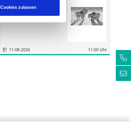
SM
RC
Cookies zulassen
Wirtschaftsberatungs
AG
11.08.2026
11:00 Uhr
1