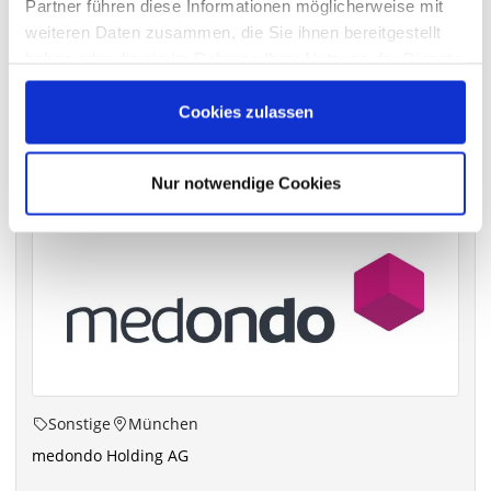
Partner führen diese Informationen möglicherweise mit
archiv.hauptversammlung.de
weiteren Daten zusammen, die Sie ihnen bereitgestellt
haben oder die sie im Rahmen Ihrer Nutzung der Dienste
gesammelt haben.
Cookies zulassen
Die nächsten Termine
Nur notwendige Cookies
Sonstige
München
medondo Holding AG