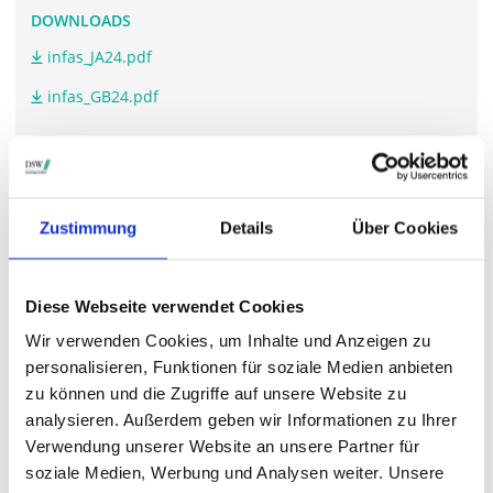
DOWNLOADS
infas_JA24.pdf
infas_GB24.pdf
WEITERFÜHRENDE LINKS
Zustimmung
Details
Über Cookies
www.infas-holding.de/.../
Diese Webseite verwendet Cookies
STIMMRECHTSVERTRETUNG DURCH DIE DSW
Wir verwenden Cookies, um Inhalte und Anzeigen zu
Die DSW vertritt Ihre Stimmrechte
auf sämtlichen
personalisieren, Funktionen für soziale Medien anbieten
wichtigen Hauptversammlungen in Deutschland.
zu können und die Zugriffe auf unsere Website zu
analysieren. Außerdem geben wir Informationen zu Ihrer
Verwendung unserer Website an unsere Partner für
soziale Medien, Werbung und Analysen weiter. Unsere
VERGANGENE HAUPTVERSAMMLUNGSTERMINE