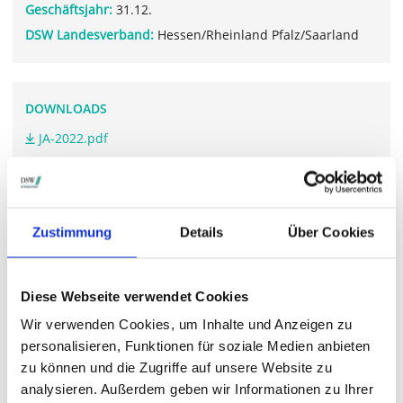
Geschäftsjahr:
31.12.
DSW Landesverband:
Hessen/Rheinland Pfalz/Saarland
DOWNLOADS
JA-2022.pdf
GB-2022.pdf
Zustimmung
Details
Über Cookies
WEITERFÜHRENDE LINKS
www.biotest.com/.../hauptversammlung_2023.cfm
Diese Webseite verwendet Cookies
Wir verwenden Cookies, um Inhalte und Anzeigen zu
personalisieren, Funktionen für soziale Medien anbieten
STIMMRECHTSVERTRETUNG DURCH DIE DSW
zu können und die Zugriffe auf unsere Website zu
analysieren. Außerdem geben wir Informationen zu Ihrer
Die DSW vertritt Ihre Stimmrechte
auf sämtlichen