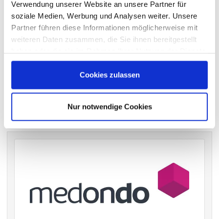
wichtigen Hauptversammlungen in Deutschland.
Verwendung unserer Website an unsere Partner für
soziale Medien, Werbung und Analysen weiter. Unsere
Partner führen diese Informationen möglicherweise mit
weiteren Daten zusammen, die Sie ihnen bereitgestellt
VERGANGENE HAUPTVERSAMMLUNGSTERMINE
haben oder die sie im Rahmen Ihrer Nutzung der Dienste
gesammelt haben.
archiv.hauptversammlung.de
Cookies zulassen
Die nächsten Termine
Nur notwendige Cookies