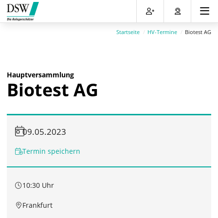
Direkt
Direkt
Direkt
Direkt
zum
zum
zur
zum
Inhalt
Hauptmenu
Suche
Footer
Startseite
HV-Termine
Biotest AG
(Eingabetaste)
(Eingabetaste)
(Eingabetaste)
(Eingabetaste)
Hauptversammlung
Biotest AG
09.05.2023
Termin speichern
10:30 Uhr
Frankfurt