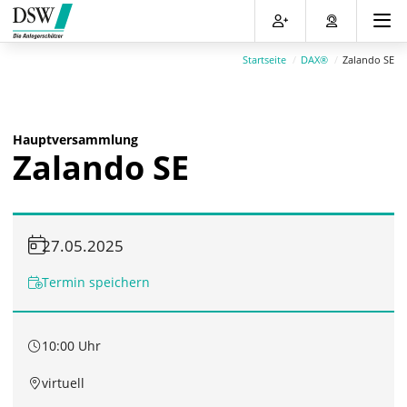
Direkt
Direkt
Direkt
Direkt
zum
zum
zur
zum
Inhalt
Hauptmenu
Suche
Footer
Startseite
DAX®
Zalando SE
(Eingabetaste)
(Eingabetaste)
(Eingabetaste)
(Eingabetaste)
Hauptversammlung
Zalando SE
27.05.2025
Termin speichern
10:00 Uhr
virtuell