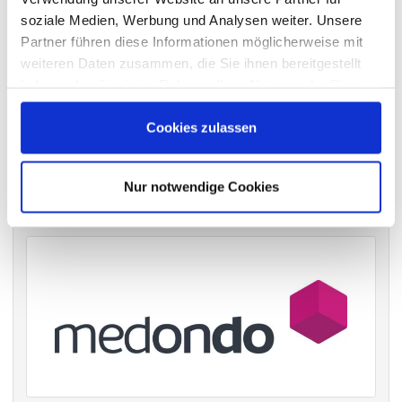
soziale Medien, Werbung und Analysen weiter. Unsere
Partner führen diese Informationen möglicherweise mit
weiteren Daten zusammen, die Sie ihnen bereitgestellt
VERGANGENE HAUPTVERSAMMLUNGSTERMINE
haben oder die sie im Rahmen Ihrer Nutzung der Dienste
archiv.hauptversammlung.de
gesammelt haben.
Cookies zulassen
Die nächsten Termine
Nur notwendige Cookies