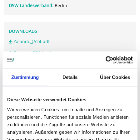
DSW Landesverband:
Berlin
DOWNLOADS
Zalando_JA24.pdf
Zalando_GB24.pdf
Zustimmung
Details
Über Cookies
WEITERFÜHRENDE LINKS
corporate.zalando.com/.../hauptversammlung-2025
Diese Webseite verwendet Cookies
Wir verwenden Cookies, um Inhalte und Anzeigen zu
personalisieren, Funktionen für soziale Medien anbieten
STIMMRECHTSVERTRETUNG DURCH DIE DSW
zu können und die Zugriffe auf unsere Website zu
Die DSW vertritt Ihre Stimmrechte
auf sämtlichen
analysieren. Außerdem geben wir Informationen zu Ihrer
wichtigen Hauptversammlungen in Deutschland.
Verwendung unserer Website an unsere Partner für