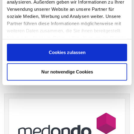
analysieren. Außerdem geben wir Informationen zu Ihrer
Die DSW vertritt Ihre Stimmrechte
auf sämtlichen
Verwendung unserer Website an unsere Partner für
wichtigen Hauptversammlungen in Deutschland.
soziale Medien, Werbung und Analysen weiter. Unsere
Partner führen diese Informationen möglicherweise mit
weiteren Daten zusammen, die Sie ihnen bereitgestellt
haben oder die sie im Rahmen Ihrer Nutzung der Dienste
VERGANGENE HAUPTVERSAMMLUNGSTERMINE
gesammelt haben.
archiv.hauptversammlung.de
Cookies zulassen
Nur notwendige Cookies
Die nächsten Termine