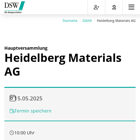
Direkt
Direkt
Direkt
Direkt
zum
zum
zur
zum
Inhalt
Hauptmenu
Suche
Footer
Startseite
DAX®
Heidelberg Materials AG
(Eingabetaste)
(Eingabetaste)
(Eingabetaste)
(Eingabetaste)
Hauptversammlung
Heidelberg Materials
AG
15.05.2025
Termin speichern
10:00 Uhr