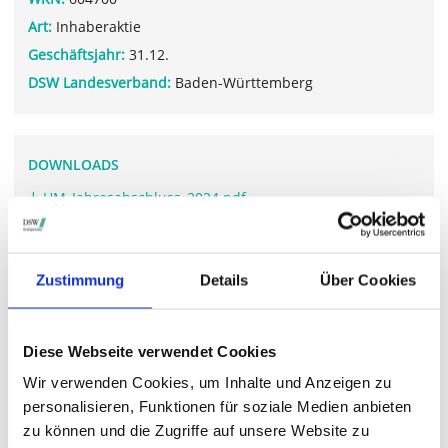
Art:
Inhaberaktie
Geschäftsjahr:
31.12.
DSW Landesverband:
Baden-Württemberg
DOWNLOADS
HM_Jahresabschluss_2024.pdf
HM_GNB24_de.pdf
Zustimmung
Details
Über Cookies
WEITERFÜHRENDE LINKS
Diese Webseite verwendet Cookies
www.heidelbergmaterials.com/.../hv-2025
Wir verwenden Cookies, um Inhalte und Anzeigen zu
personalisieren, Funktionen für soziale Medien anbieten
zu können und die Zugriffe auf unsere Website zu
STIMMRECHTSVERTRETUNG DURCH DIE DSW