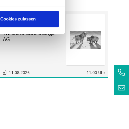
Sonstige
Sindelfingen
Cookies zulassen
SM
RC
Wirtschaftsberatungs
AG
11.08.2026
11:00 Uhr
1