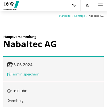
Direkt
Direkt
Direkt
Direkt
zum
zum
zur
zum
Inhalt
Hauptmenu
Suche
Footer
Startseite
Sonstige
Nabaltec AG
(Eingabetaste)
(Eingabetaste)
(Eingabetaste)
(Eingabetaste)
Hauptversammlung
Nabaltec AG
25.06.2024
Termin speichern
10:00 Uhr
Amberg