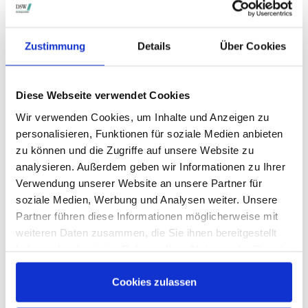
STIMMRECHTSVERTRETUNG DURCH DIE DSW
Die DSW vertritt Ihre Stimmrechte
auf sämtlichen
Zustimmung
Details
Über Cookies
wichtigen Hauptversammlungen in Deutschland.
Diese Webseite verwendet Cookies
VERGANGENE HAUPTVERSAMMLUNGSTERMINE
Wir verwenden Cookies, um Inhalte und Anzeigen zu
personalisieren, Funktionen für soziale Medien anbieten
archiv.hauptversammlung.de
zu können und die Zugriffe auf unsere Website zu
analysieren. Außerdem geben wir Informationen zu Ihrer
Verwendung unserer Website an unsere Partner für
Die nächsten Termine
soziale Medien, Werbung und Analysen weiter. Unsere
Partner führen diese Informationen möglicherweise mit
weiteren Daten zusammen, die Sie ihnen bereitgestellt
haben oder die sie im Rahmen Ihrer Nutzung der Dienste
gesammelt haben.
Cookies zulassen