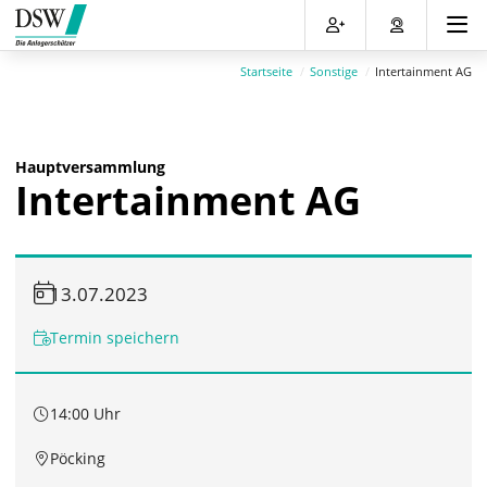
Direkt
Direkt
Direkt
Direkt
zum
zum
zur
zum
Inhalt
Hauptmenu
Suche
Footer
Startseite
Sonstige
Intertainment AG
(Eingabetaste)
(Eingabetaste)
(Eingabetaste)
(Eingabetaste)
Hauptversammlung
Intertainment AG
13.07.2023
Termin speichern
14:00 Uhr
Pöcking