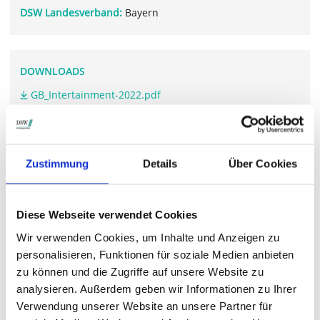
DSW Landesverband:
Bayern
DOWNLOADS
GB_Intertainment-2022.pdf
WEITERFÜHRENDE LINKS
Zustimmung
Details
Über Cookies
www.intertainment.de/.../aktie.htm
Diese Webseite verwendet Cookies
Wir verwenden Cookies, um Inhalte und Anzeigen zu
STIMMRECHTSVERTRETUNG DURCH DIE DSW
personalisieren, Funktionen für soziale Medien anbieten
Die DSW vertritt Ihre Stimmrechte
auf sämtlichen
zu können und die Zugriffe auf unsere Website zu
wichtigen Hauptversammlungen in Deutschland.
analysieren. Außerdem geben wir Informationen zu Ihrer
Verwendung unserer Website an unsere Partner für