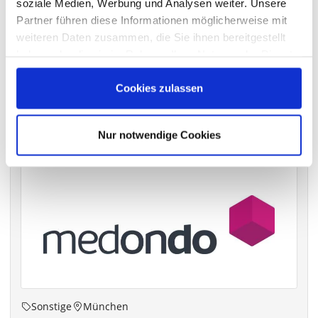
soziale Medien, Werbung und Analysen weiter. Unsere
Partner führen diese Informationen möglicherweise mit
VERGANGENE HAUPTVERSAMMLUNGSTERMINE
weiteren Daten zusammen, die Sie ihnen bereitgestellt
archiv.hauptversammlung.de
haben oder die sie im Rahmen Ihrer Nutzung der Dienste
gesammelt haben.
Cookies zulassen
Die nächsten Termine
Nur notwendige Cookies
Sonstige
München