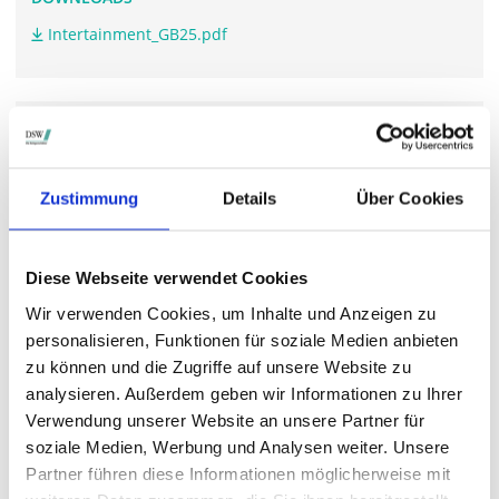
Intertainment_GB25.pdf
WEITERFÜHRENDE LINKS
intertainment.de/.../aktie.htm
Zustimmung
Details
Über Cookies
STIMMRECHTSVERTRETUNG DURCH DIE DSW
Diese Webseite verwendet Cookies
Die DSW vertritt Ihre Stimmrechte
auf sämtlichen
Wir verwenden Cookies, um Inhalte und Anzeigen zu
wichtigen Hauptversammlungen in Deutschland.
personalisieren, Funktionen für soziale Medien anbieten
zu können und die Zugriffe auf unsere Website zu
analysieren. Außerdem geben wir Informationen zu Ihrer
Verwendung unserer Website an unsere Partner für
VERGANGENE HAUPTVERSAMMLUNGSTERMINE
soziale Medien, Werbung und Analysen weiter. Unsere
archiv.hauptversammlung.de
Partner führen diese Informationen möglicherweise mit