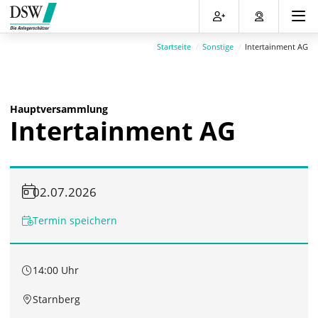
Direkt
Direkt
Direkt
Direkt
zum
zum
zur
zum
Inhalt
Hauptmenu
Suche
Footer
Startseite
Sonstige
Intertainment AG
(Eingabetaste)
(Eingabetaste)
(Eingabetaste)
(Eingabetaste)
Hauptversammlung
Intertainment AG
02.07.2026
Termin speichern
14:00 Uhr
Starnberg