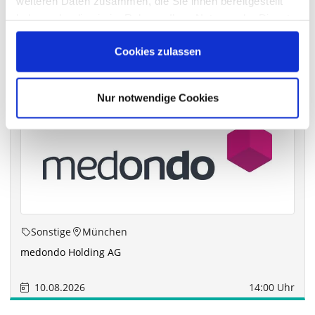
weiteren Daten zusammen, die Sie ihnen bereitgestellt
haben oder die sie im Rahmen Ihrer Nutzung der Dienste
gesammelt haben.
Die nächsten Termine
Cookies zulassen
Nur notwendige Cookies
Sonstige
München
medondo Holding AG
10.08.2026
14:00 Uhr