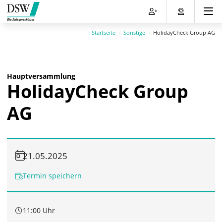
Direkt
Direkt
Direkt
Direkt
zum
zum
zur
zum
Inhalt
Hauptmenu
Suche
Footer
Startseite
Sonstige
HolidayCheck Group AG
(Eingabetaste)
(Eingabetaste)
(Eingabetaste)
(Eingabetaste)
Hauptversammlung
HolidayCheck Group
AG
21.05.2025
Termin speichern
11:00 Uhr