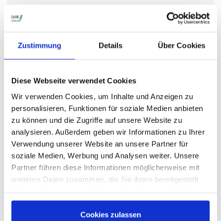
STIMMRECHTSVERTRETUNG DURCH DIE DSW
Zustimmung
Details
Über Cookies
Die DSW vertritt Ihre Stimmrechte
auf sämtlichen
wichtigen Hauptversammlungen in Deutschland.
Diese Webseite verwendet Cookies
Wir verwenden Cookies, um Inhalte und Anzeigen zu
VERGANGENE HAUPTVERSAMMLUNGSTERMINE
personalisieren, Funktionen für soziale Medien anbieten
zu können und die Zugriffe auf unsere Website zu
archiv.hauptversammlung.de
analysieren. Außerdem geben wir Informationen zu Ihrer
Verwendung unserer Website an unsere Partner für
soziale Medien, Werbung und Analysen weiter. Unsere
Die nächsten Termine
Partner führen diese Informationen möglicherweise mit
weiteren Daten zusammen, die Sie ihnen bereitgestellt
haben oder die sie im Rahmen Ihrer Nutzung der Dienste
gesammelt haben.
Cookies zulassen