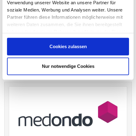
wichtigen Hauptversammlungen in Deutschland.
Verwendung unserer Website an unsere Partner für
soziale Medien, Werbung und Analysen weiter. Unsere
Partner führen diese Informationen möglicherweise mit
weiteren Daten zusammen, die Sie ihnen bereitgestellt
VERGANGENE HAUPTVERSAMMLUNGSTERMINE
haben oder die sie im Rahmen Ihrer Nutzung der Dienste
gesammelt haben.
archiv.hauptversammlung.de
Cookies zulassen
Die nächsten Termine
Nur notwendige Cookies