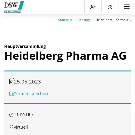
Direkt
Direkt
Direkt
Direkt
zum
zum
zur
zum
Inhalt
Hauptmenu
Suche
Footer
Startseite
Sonstige
Heidelberg Pharma AG
(Eingabetaste)
(Eingabetaste)
(Eingabetaste)
(Eingabetaste)
Hauptversammlung
Heidelberg Pharma AG
25.05.2023
Termin speichern
11:00 Uhr
virtuell