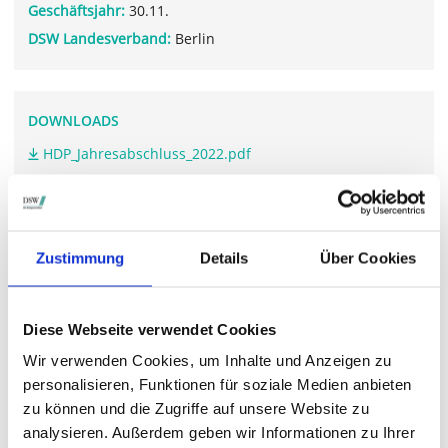
Geschäftsjahr:
30.11.
DSW Landesverband:
Berlin
DOWNLOADS
HDP_Jahresabschluss_2022.pdf
HDP_Geschaftsbericht_2022.pdf
Zustimmung
Details
Über Cookies
WEITERFÜHRENDE LINKS
heidelberg-pharma.com/.../hauptversammlung
Diese Webseite verwendet Cookies
Wir verwenden Cookies, um Inhalte und Anzeigen zu
personalisieren, Funktionen für soziale Medien anbieten
STIMMRECHTSVERTRETUNG DURCH DIE DSW
zu können und die Zugriffe auf unsere Website zu
analysieren. Außerdem geben wir Informationen zu Ihrer
Die DSW vertritt Ihre Stimmrechte
auf sämtlichen