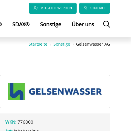
MITGLIED WERDEN
KONTAKT
®
SDAX®
Sonstige
Über uns
Startseite
Sonstige
Gelsenwasser AG
WKN:
776000
Art:
Inhaberaktie