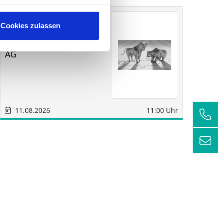
Sonstige
Sindelfingen
Cookies zulassen
SM
RC
Wirtschaftsberatungs
AG
11.08.2026
11:00 Uhr
1