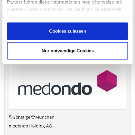
Partner führen diese Informationen möglicherweise mit
archiv.hauptversammlung.de
weiteren Daten zusammen, die Sie ihnen bereitgestellt
haben oder die sie im Rahmen Ihrer Nutzung der Dienste
gesammelt haben.
Cookies zulassen
Die nächsten Termine
Nur notwendige Cookies
Sonstige
München
medondo Holding AG