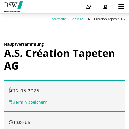
Direkt
Direkt
Direkt
Direkt
zum
zum
zur
zum
Inhalt
Hauptmenu
Suche
Footer
Startseite
Sonstige
A.S. Création Tapeten AG
(Eingabetaste)
(Eingabetaste)
(Eingabetaste)
(Eingabetaste)
Hauptversammlung
A.S. Création Tapeten
AG
12.05.2026
Termin speichern
10:00 Uhr