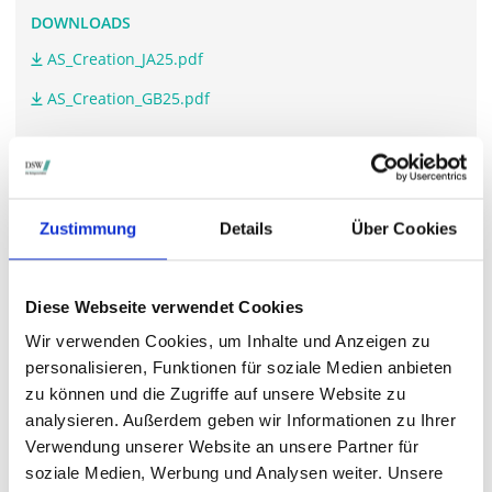
DOWNLOADS
AS_Creation_JA25.pdf
AS_Creation_GB25.pdf
WEITERFÜHRENDE LINKS
Zustimmung
Details
Über Cookies
www.as-creation.com/.../hauptversammlung
Diese Webseite verwendet Cookies
STIMMRECHTSVERTRETUNG DURCH DIE DSW
Wir verwenden Cookies, um Inhalte und Anzeigen zu
Die DSW vertritt Ihre Stimmrechte
auf sämtlichen
personalisieren, Funktionen für soziale Medien anbieten
wichtigen Hauptversammlungen in Deutschland.
zu können und die Zugriffe auf unsere Website zu
analysieren. Außerdem geben wir Informationen zu Ihrer
Verwendung unserer Website an unsere Partner für
soziale Medien, Werbung und Analysen weiter. Unsere
VERGANGENE HAUPTVERSAMMLUNGSTERMINE