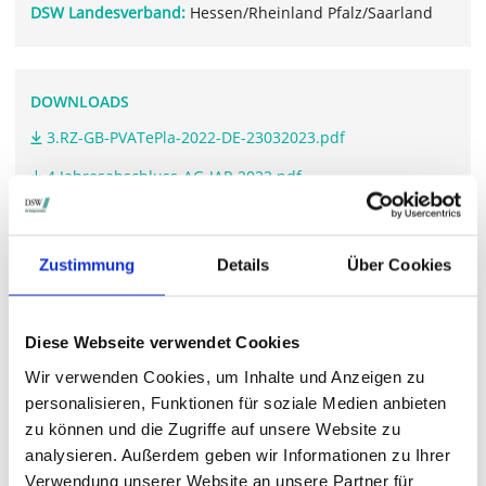
DSW Landesverband:
Hessen/Rheinland Pfalz/Saarland
DOWNLOADS
3.RZ-GB-PVATePla-2022-DE-23032023.pdf
4.Jahresabschluss-AG-JAP-2022.pdf
Zustimmung
Details
Über Cookies
WEITERFÜHRENDE LINKS
www.pvatepla.com/.../
Diese Webseite verwendet Cookies
Wir verwenden Cookies, um Inhalte und Anzeigen zu
personalisieren, Funktionen für soziale Medien anbieten
STIMMRECHTSVERTRETUNG DURCH DIE DSW
zu können und die Zugriffe auf unsere Website zu
Die DSW vertritt Ihre Stimmrechte
auf sämtlichen
analysieren. Außerdem geben wir Informationen zu Ihrer
wichtigen Hauptversammlungen in Deutschland.
Verwendung unserer Website an unsere Partner für