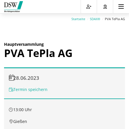
Direkt
Direkt
Direkt
Direkt
zum
zum
zur
zum
Inhalt
Hauptmenu
Suche
Footer
Startseite
SDAX®
PVA TePla AG
(Eingabetaste)
(Eingabetaste)
(Eingabetaste)
(Eingabetaste)
Hauptversammlung
PVA TePla AG
28.06.2023
Termin speichern
13:00 Uhr
Gießen