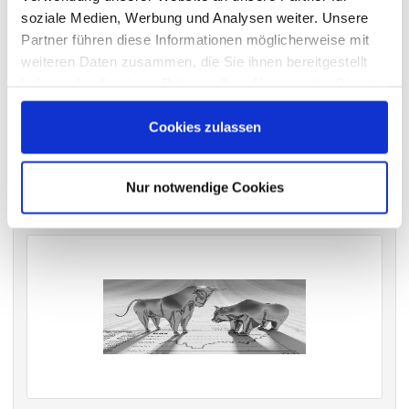
soziale Medien, Werbung und Analysen weiter. Unsere
Partner führen diese Informationen möglicherweise mit
weiteren Daten zusammen, die Sie ihnen bereitgestellt
VERGANGENE HAUPTVERSAMMLUNGSTERMINE
haben oder die sie im Rahmen Ihrer Nutzung der Dienste
archiv.hauptversammlung.de
gesammelt haben.
Cookies zulassen
Die nächsten Termine
Nur notwendige Cookies