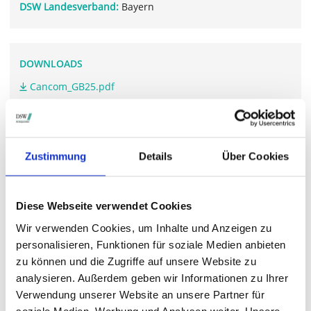
DSW Landesverband:
Bayern
DOWNLOADS
Cancom_GB25.pdf
WEITERFÜHRENDE LINKS
Zustimmung
Details
Über Cookies
investoren.cancom.de/.../
Diese Webseite verwendet Cookies
Wir verwenden Cookies, um Inhalte und Anzeigen zu
STIMMRECHTSVERTRETUNG DURCH DIE DSW
personalisieren, Funktionen für soziale Medien anbieten
Die DSW vertritt Ihre Stimmrechte
auf sämtlichen
zu können und die Zugriffe auf unsere Website zu
wichtigen Hauptversammlungen in Deutschland.
analysieren. Außerdem geben wir Informationen zu Ihrer
Verwendung unserer Website an unsere Partner für
soziale Medien, Werbung und Analysen weiter. Unsere