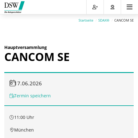
Direkt
Direkt
Direkt
Direkt
zum
zum
zur
zum
Inhalt
Hauptmenu
Suche
Footer
Startseite
SDAX®
CANCOM SE
(Eingabetaste)
(Eingabetaste)
(Eingabetaste)
(Eingabetaste)
Hauptversammlung
CANCOM SE
17.06.2026
Termin speichern
11:00 Uhr
München