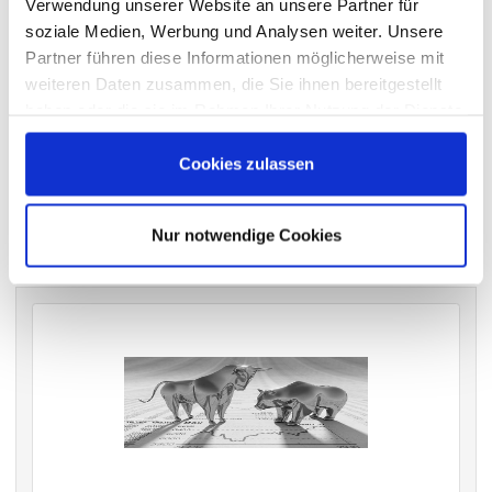
Verwendung unserer Website an unsere Partner für
soziale Medien, Werbung und Analysen weiter. Unsere
Partner führen diese Informationen möglicherweise mit
weiteren Daten zusammen, die Sie ihnen bereitgestellt
VERGANGENE HAUPTVERSAMMLUNGSTERMINE
haben oder die sie im Rahmen Ihrer Nutzung der Dienste
archiv.hauptversammlung.de
gesammelt haben.
Cookies zulassen
Die nächsten Termine
Nur notwendige Cookies