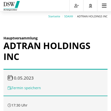
Direkt
Direkt
Direkt
Direkt
zum
zum
zur
zum
Inhalt
Hauptmenu
Suche
Footer
Startseite
SDAX®
ADTRAN HOLDINGS INC
(Eingabetaste)
(Eingabetaste)
(Eingabetaste)
(Eingabetaste)
Hauptversammlung
ADTRAN HOLDINGS
INC
10.05.2023
Termin speichern
17:30 Uhr