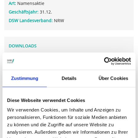
Art:
Namensaktie
Geschäftsjahr:
31.12.
DSW Landesverband:
NRW
DOWNLOADS
adtran_annual_report_2022.pdf
Zustimmung
Details
Über Cookies
WEITERFÜHRENDE LINKS
investors.adtran.com/.../default.aspx
Diese Webseite verwendet Cookies
Wir verwenden Cookies, um Inhalte und Anzeigen zu
personalisieren, Funktionen für soziale Medien anbieten
STIMMRECHTSVERTRETUNG DURCH DIE DSW
zu können und die Zugriffe auf unsere Website zu
Die DSW vertritt Ihre Stimmrechte
auf sämtlichen
analysieren. Außerdem geben wir Informationen zu Ihrer
wichtigen Hauptversammlungen in Deutschland.