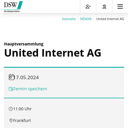
Direkt
Direkt
Direkt
Direkt
zum
zum
zur
zum
Inhalt
Hauptmenu
Suche
Footer
Startseite
MDAX®
United Internet AG
(Eingabetaste)
(Eingabetaste)
(Eingabetaste)
(Eingabetaste)
Hauptversammlung
United Internet AG
17.05.2024
Termin speichern
11:00 Uhr
Frankfurt