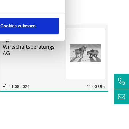
Cookies zulassen
Sonstige
Sindelfingen
SM
RC
Wirtschaftsberatungs
AG
11.08.2026
11:00 Uhr
1