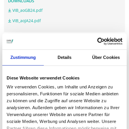
DOWNLOADS
VIB_aoGB24.pdf
VIB_aoJA24.pdf
WEITERFÜHRENDE LINKS
vib-ag.de/.../#hauptversammlung
Zustimmung
Details
Über Cookies
Diese Webseite verwendet Cookies
STIMMRECHTSVERTRETUNG DURCH DIE DSW
Wir verwenden Cookies, um Inhalte und Anzeigen zu
Die DSW vertritt Ihre Stimmrechte
auf sämtlichen
personalisieren, Funktionen für soziale Medien anbieten
wichtigen Hauptversammlungen in Deutschland.
zu können und die Zugriffe auf unsere Website zu
analysieren. Außerdem geben wir Informationen zu Ihrer
Verwendung unserer Website an unsere Partner für
soziale Medien, Werbung und Analysen weiter. Unsere
VERGANGENE HAUPTVERSAMMLUNGSTERMINE
Partner führen diese Informationen möglicherweise mit