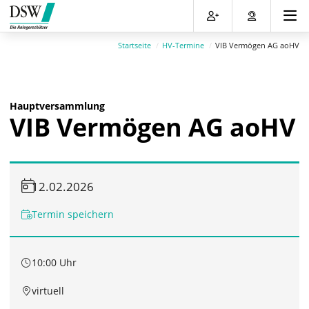
Direkt
Direkt
Direkt
Direkt
zum
zum
zur
zum
Inhalt
Hauptmenu
Suche
Footer
Startseite
HV-Termine
VIB Vermögen AG aoHV
(Eingabetaste)
(Eingabetaste)
(Eingabetaste)
(Eingabetaste)
Hauptversammlung
VIB Vermögen AG aoHV
12.02.2026
Termin speichern
10:00 Uhr
virtuell