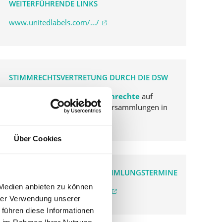
WEITERFÜHRENDE LINKS
www.unitedlabels.com/.../
STIMMRECHTSVERTRETUNG DURCH DIE DSW
Die DSW vertritt Ihre Stimmrechte
auf
sämtlichen wichtigen Hauptversammlungen in
Deutschland.
Über Cookies
VERGANGENE HAUPTVERSAMMLUNGSTERMINE
 Medien anbieten zu können
archiv.hauptversammlung.de
hrer Verwendung unserer
 führen diese Informationen