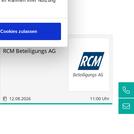
ie im Rahmen Ihrer Nutzung
Cookies zulassen
Sonstige
Sindelfingen
RCM Beteiligungs AG
Fu
12.08.2026
11:00 Uhr
1