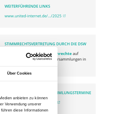
WEITERFÜHRENDE LINKS
www.united-internet.de/.../2025
STIMMRECHTSVERTRETUNG DURCH DIE DSW
Die DSW vertritt Ihre Stimmrechte
auf
sämtlichen wichtigen Hauptversammlungen in
Deutschland.
Über Cookies
VERGANGENE HAUPTVERSAMMLUNGSTERMINE
 Medien anbieten zu können
archiv.hauptversammlung.de
hrer Verwendung unserer
 führen diese Informationen