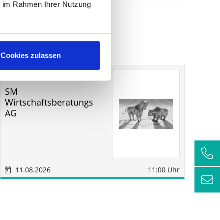
ie im Rahmen Ihrer Nutzung
Cookies zulassen
Sonstige
Sindelfingen
SM
RC
Wirtschaftsberatungs
AG
11.08.2026
11:00 Uhr
1