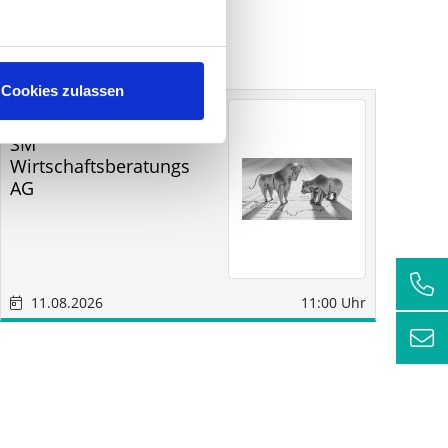
Cookies zulassen
Sonstige
Sindelfingen
SM
RC
Wirtschaftsberatungs
AG
11.08.2026
11:00 Uhr
1