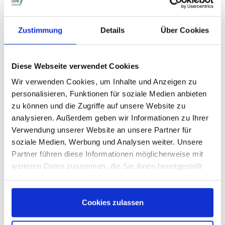
STIMMRECHTSVERTRETUNG DURCH DIE DSW
Die DSW vertritt Ihre Stimmrechte
auf sämtlichen
wichtigen Hauptversammlungen in Deutschland.
Zustimmung
Details
Über Cookies
Diese Webseite verwendet Cookies
VERGANGENE HAUPTVERSAMMLUNGSTERMINE
Wir verwenden Cookies, um Inhalte und Anzeigen zu
archiv.hauptversammlung.de
personalisieren, Funktionen für soziale Medien anbieten
zu können und die Zugriffe auf unsere Website zu
analysieren. Außerdem geben wir Informationen zu Ihrer
Verwendung unserer Website an unsere Partner für
Die nächsten Termine
soziale Medien, Werbung und Analysen weiter. Unsere
Partner führen diese Informationen möglicherweise mit
weiteren Daten zusammen, die Sie ihnen bereitgestellt
haben oder die sie im Rahmen Ihrer Nutzung der Dienste
gesammelt haben.
Cookies zulassen