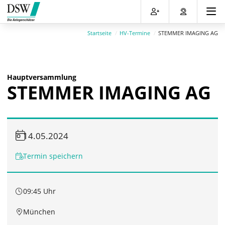
Direkt
Direkt
Direkt
Direkt
zum
zum
zur
zum
Inhalt
Hauptmenu
Suche
Footer
Startseite
HV-Termine
STEMMER IMAGING AG
(Eingabetaste)
(Eingabetaste)
(Eingabetaste)
(Eingabetaste)
Hauptversammlung
STEMMER IMAGING AG
14.05.2024
Termin speichern
09:45 Uhr
München