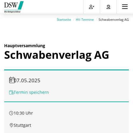
Direkt
Direkt
Direkt
Direkt
zum
zum
zur
zum
Inhalt
Hauptmenu
Suche
Footer
Startseite
HV-Termine
Schwabenverlag AG
(Eingabetaste)
(Eingabetaste)
(Eingabetaste)
(Eingabetaste)
Hauptversammlung
Schwabenverlag AG
07.05.2025
Termin speichern
10:30 Uhr
Stuttgart