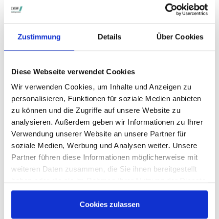
STIMMRECHTSVERTRETUNG DURCH DIE DSW
Die DSW vertritt Ihre Stimmrechte
auf sämtlichen
Zustimmung
Details
Über Cookies
wichtigen Hauptversammlungen in Deutschland.
Diese Webseite verwendet Cookies
Wir verwenden Cookies, um Inhalte und Anzeigen zu
VERGANGENE HAUPTVERSAMMLUNGSTERMINE
personalisieren, Funktionen für soziale Medien anbieten
archiv.hauptversammlung.de
zu können und die Zugriffe auf unsere Website zu
analysieren. Außerdem geben wir Informationen zu Ihrer
Verwendung unserer Website an unsere Partner für
Die nächsten Termine
soziale Medien, Werbung und Analysen weiter. Unsere
Partner führen diese Informationen möglicherweise mit
weiteren Daten zusammen, die Sie ihnen bereitgestellt
haben oder die sie im Rahmen Ihrer Nutzung der Dienste
gesammelt haben.
Cookies zulassen