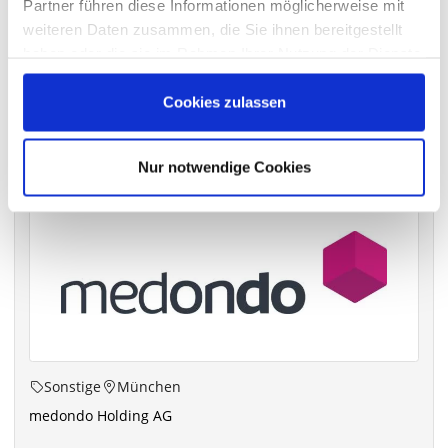
Partner führen diese Informationen möglicherweise mit
archiv.hauptversammlung.de
weiteren Daten zusammen, die Sie ihnen bereitgestellt
haben oder die sie im Rahmen Ihrer Nutzung der Dienste
gesammelt haben.
Cookies zulassen
Die nächsten Termine
Nur notwendige Cookies
Sonstige
München
medondo Holding AG