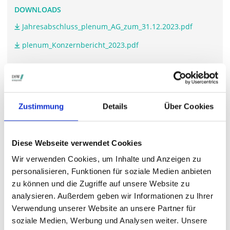
DOWNLOADS
Jahresabschluss_plenum_AG_zum_31.12.2023.pdf
plenum_Konzernbericht_2023.pdf
WEITERFÜHRENDE LINKS
Zustimmung
Details
Über Cookies
www.plenum.de/.../investor-relations
Diese Webseite verwendet Cookies
STIMMRECHTSVERTRETUNG DURCH DIE DSW
Wir verwenden Cookies, um Inhalte und Anzeigen zu
Die DSW vertritt Ihre Stimmrechte
auf sämtlichen
personalisieren, Funktionen für soziale Medien anbieten
wichtigen Hauptversammlungen in Deutschland.
zu können und die Zugriffe auf unsere Website zu
analysieren. Außerdem geben wir Informationen zu Ihrer
Verwendung unserer Website an unsere Partner für
soziale Medien, Werbung und Analysen weiter. Unsere
VERGANGENE HAUPTVERSAMMLUNGSTERMINE