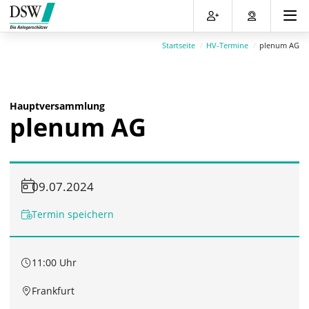
Direkt
Direkt
Direkt
Direkt
zum
zum
zur
zum
Inhalt
Hauptmenu
Suche
Footer
Startseite
HV-Termine
plenum AG
(Eingabetaste)
(Eingabetaste)
(Eingabetaste)
(Eingabetaste)
Hauptversammlung
plenum AG
09.07.2024
Termin speichern
11:00 Uhr
Frankfurt