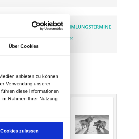
VERGANGENE HAUPTVERSAMMLUNGSTERMINE
archiv.hauptversammlung.de
Über Cookies
 Medien anbieten zu können
hrer Verwendung unserer
 führen diese Informationen
ie im Rahmen Ihrer Nutzung
Sonstige
Sindelfingen
SM
RC
Wirtschaftsberatungs
AG
Cookies zulassen