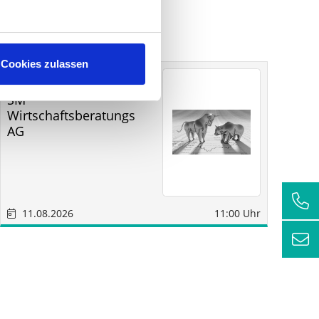
Cookies zulassen
Sonstige
Sindelfingen
SM
RC
Wirtschaftsberatungs
AG
11.08.2026
11:00 Uhr
1