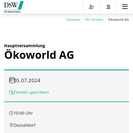
Direkt
Direkt
Direkt
Direkt
zum
zum
zur
zum
Inhalt
Hauptmenu
Suche
Footer
Startseite
HV-Termine
Ökoworld AG
(Eingabetaste)
(Eingabetaste)
(Eingabetaste)
(Eingabetaste)
Hauptversammlung
Ökoworld AG
05.07.2024
Termin speichern
10:00 Uhr
Düsseldorf