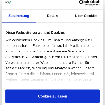
STIMMRECHTSVERTRETUNG DURCH DIE DSW
Die DSW vertritt Ihre Stimmrechte
auf sämtlichen
Zustimmung
Details
Über Cookies
wichtigen Hauptversammlungen in Deutschland.
Diese Webseite verwendet Cookies
VERGANGENE HAUPTVERSAMMLUNGSTERMINE
Wir verwenden Cookies, um Inhalte und Anzeigen zu
personalisieren, Funktionen für soziale Medien anbieten
archiv.hauptversammlung.de
zu können und die Zugriffe auf unsere Website zu
analysieren. Außerdem geben wir Informationen zu Ihrer
Verwendung unserer Website an unsere Partner für
Die nächsten Termine
soziale Medien, Werbung und Analysen weiter. Unsere
Partner führen diese Informationen möglicherweise mit
weiteren Daten zusammen, die Sie ihnen bereitgestellt
haben oder die sie im Rahmen Ihrer Nutzung der Dienste
gesammelt haben.
Cookies zulassen