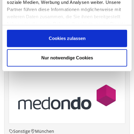
soziale Medien, Werbung und Analysen weiter. Unsere
Partner führen diese Informationen möglicherweise mit
VERGANGENE HAUPTVERSAMMLUNGSTERMINE
weiteren Daten zusammen, die Sie ihnen bereitgestellt
archiv.hauptversammlung.de
haben oder die sie im Rahmen Ihrer Nutzung der Dienste
gesammelt haben.
Cookies zulassen
Die nächsten Termine
Nur notwendige Cookies
Sonstige
München