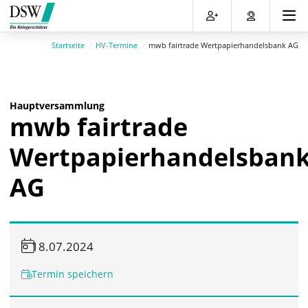
Direkt
Direkt
Direkt
Direkt
zum
zum
zur
zum
Inhalt
Hauptmenu
Suche
Footer
Startseite
HV-Termine
mwb fairtrade Wertpapierhandelsbank AG
(Eingabetaste)
(Eingabetaste)
(Eingabetaste)
(Eingabetaste)
Hauptversammlung
mwb fairtrade
Wertpapierhandelsban
AG
18.07.2024
Termin speichern