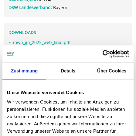
DSW Landesverband:
Bayern
DOWNLOADS
mwb_gb_2023_web_final.pdf
WEITERFÜHRENDE LINKS
Zustimmung
Details
Über Cookies
www.mwbfairtrade.com/.../#Hauptversammlung
Diese Webseite verwendet Cookies
Wir verwenden Cookies, um Inhalte und Anzeigen zu
STIMMRECHTSVERTRETUNG DURCH DIE DSW
personalisieren, Funktionen für soziale Medien anbieten
zu können und die Zugriffe auf unsere Website zu
Die DSW vertritt Ihre Stimmrechte
auf sämtlichen
wichtigen Hauptversammlungen in Deutschland.
analysieren. Außerdem geben wir Informationen zu Ihrer
Verwendung unserer Website an unsere Partner für