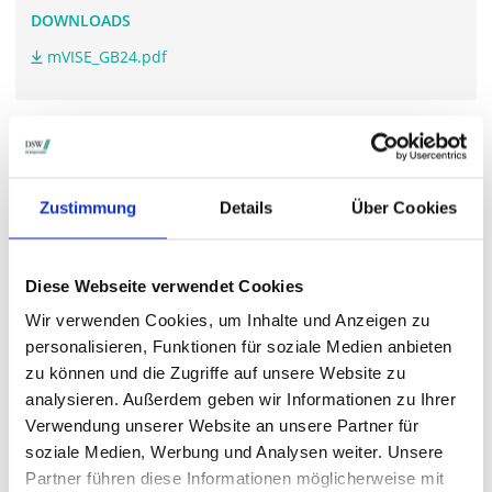
DOWNLOADS
mVISE_GB24.pdf
WEITERFÜHRENDE LINKS
mvise-group.de/.../
Zustimmung
Details
Über Cookies
Diese Webseite verwendet Cookies
STIMMRECHTSVERTRETUNG DURCH DIE DSW
Wir verwenden Cookies, um Inhalte und Anzeigen zu
Die DSW vertritt Ihre Stimmrechte
auf sämtlichen
personalisieren, Funktionen für soziale Medien anbieten
wichtigen Hauptversammlungen in Deutschland.
zu können und die Zugriffe auf unsere Website zu
analysieren. Außerdem geben wir Informationen zu Ihrer
Verwendung unserer Website an unsere Partner für
VERGANGENE HAUPTVERSAMMLUNGSTERMINE
soziale Medien, Werbung und Analysen weiter. Unsere
Partner führen diese Informationen möglicherweise mit
archiv.hauptversammlung.de