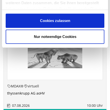
weiteren Daten zusammen, die Sie ihnen bereitgestellt
haben oder die sie im Rahmen Ihrer Nutzung der Dienste
gesammelt haben.
Die nächsten Termine
Cookies zulassen
Nur notwendige Cookies
MDAX®
virtuell
thyssenkrupp AG aoHV
07.08.2026
10:00 Uhr