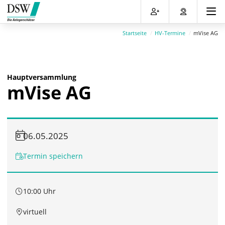
Direkt
Direkt
Direkt
Direkt
zum
zum
zur
zum
Inhalt
Hauptmenu
Suche
Footer
Startseite
HV-Termine
mVise AG
(Eingabetaste)
(Eingabetaste)
(Eingabetaste)
(Eingabetaste)
Hauptversammlung
mVise AG
06.05.2025
Termin speichern
10:00 Uhr
virtuell