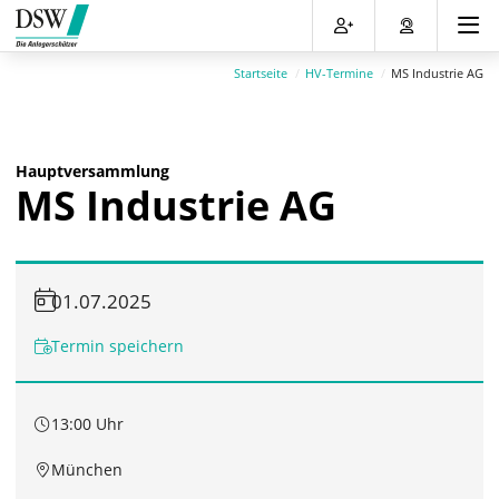
Direkt
Direkt
Direkt
Direkt
zum
zum
zur
zum
Inhalt
Hauptmenu
Suche
Footer
Startseite
HV-Termine
MS Industrie AG
(Eingabetaste)
(Eingabetaste)
(Eingabetaste)
(Eingabetaste)
Hauptversammlung
MS Industrie AG
01.07.2025
Termin speichern
13:00 Uhr
München