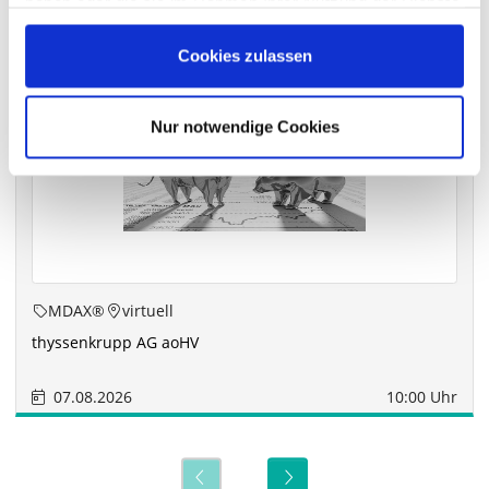
haben oder die sie im Rahmen Ihrer Nutzung der Dienste
Die nächsten Termine
gesammelt haben.
Cookies zulassen
Nur notwendige Cookies
MDAX®
virtuell
thyssenkrupp AG aoHV
07.08.2026
10:00 Uhr