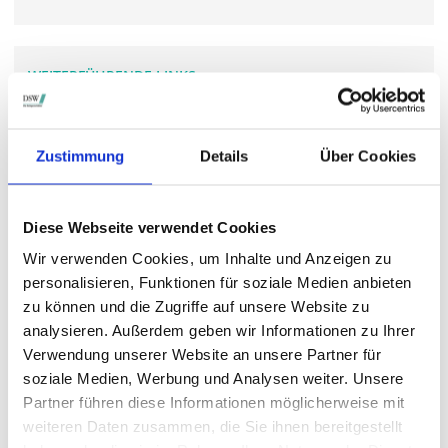
WEITERFÜHRENDE LINKS
www.ms-industrie.de/.../
Zustimmung
Details
Über Cookies
STIMMRECHTSVERTRETUNG DURCH DIE DSW
Diese Webseite verwendet Cookies
Die DSW vertritt Ihre Stimmrechte
auf sämtlichen
wichtigen Hauptversammlungen in Deutschland.
Wir verwenden Cookies, um Inhalte und Anzeigen zu
personalisieren, Funktionen für soziale Medien anbieten
zu können und die Zugriffe auf unsere Website zu
analysieren. Außerdem geben wir Informationen zu Ihrer
VERGANGENE HAUPTVERSAMMLUNGSTERMINE
Verwendung unserer Website an unsere Partner für
archiv.hauptversammlung.de
soziale Medien, Werbung und Analysen weiter. Unsere
Partner führen diese Informationen möglicherweise mit
weiteren Daten zusammen, die Sie ihnen bereitgestellt