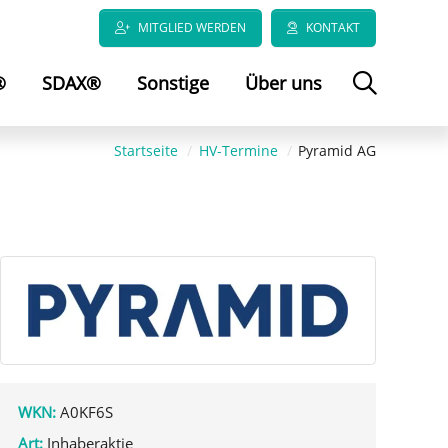
MITGLIED WERDEN
KONTAKT
®
SDAX®
Sonstige
Über uns
Startseite
HV-Termine
Pyramid AG
WKN:
A0KF6S
Art:
Inhaberaktie