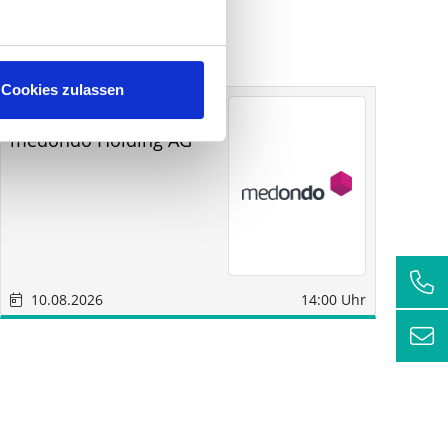
Cookies zulassen
Sonstige
München
medondo Holding AG
SM
Wi
AG
10.08.2026
14:00 Uhr
1