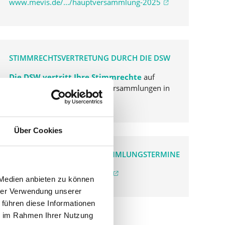
www.mevis.de/.../hauptversammlung-2025
STIMMRECHTSVERTRETUNG DURCH DIE DSW
Die DSW vertritt Ihre Stimmrechte
auf
sämtlichen wichtigen Hauptversammlungen in
Deutschland.
Über Cookies
VERGANGENE HAUPTVERSAMMLUNGSTERMINE
archiv.hauptversammlung.de
 Medien anbieten zu können
hrer Verwendung unserer
 führen diese Informationen
ie im Rahmen Ihrer Nutzung