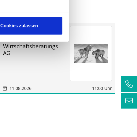
Cookies zulassen
Sonstige
Sindelfingen
SM
RC
Wirtschaftsberatungs
AG
11.08.2026
11:00 Uhr
1