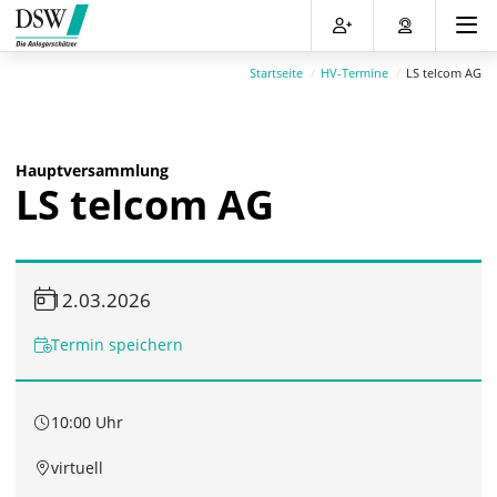
Direkt
Direkt
Direkt
Direkt
zum
zum
zur
zum
Inhalt
Hauptmenu
Suche
Footer
Startseite
HV-Termine
LS telcom AG
(Eingabetaste)
(Eingabetaste)
(Eingabetaste)
(Eingabetaste)
Hauptversammlung
LS telcom AG
12.03.2026
Termin speichern
10:00 Uhr
virtuell