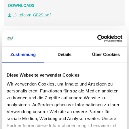
DOWNLOADS
LS_telcom_GB25.pdf
WEITERFÜHRENDE LINKS
www.lstelcom.com/.../
Zustimmung
Details
Über Cookies
Diese Webseite verwendet Cookies
STIMMRECHTSVERTRETUNG DURCH DIE DSW
Wir verwenden Cookies, um Inhalte und Anzeigen zu
Die DSW vertritt Ihre Stimmrechte
auf sämtlichen
personalisieren, Funktionen für soziale Medien anbieten
wichtigen Hauptversammlungen in Deutschland.
zu können und die Zugriffe auf unsere Website zu
analysieren. Außerdem geben wir Informationen zu Ihrer
Verwendung unserer Website an unsere Partner für
VERGANGENE HAUPTVERSAMMLUNGSTERMINE
soziale Medien, Werbung und Analysen weiter. Unsere
Partner führen diese Informationen möglicherweise mit
archiv.hauptversammlung.de