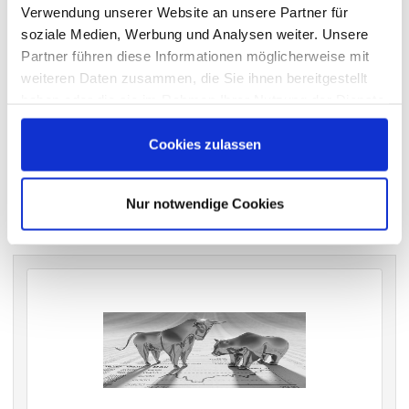
Verwendung unserer Website an unsere Partner für
wichtigen Hauptversammlungen in Deutschland.
soziale Medien, Werbung und Analysen weiter. Unsere
Partner führen diese Informationen möglicherweise mit
weiteren Daten zusammen, die Sie ihnen bereitgestellt
VERGANGENE HAUPTVERSAMMLUNGSTERMINE
haben oder die sie im Rahmen Ihrer Nutzung der Dienste
gesammelt haben.
archiv.hauptversammlung.de
Cookies zulassen
Die nächsten Termine
Nur notwendige Cookies