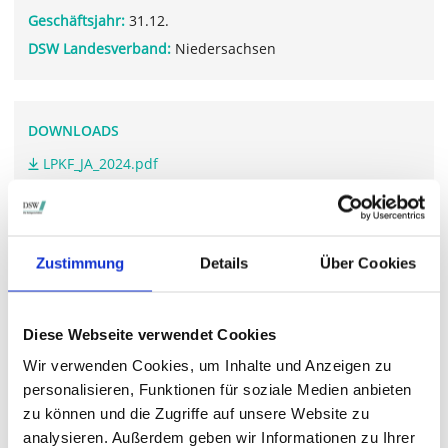
Geschäftsjahr:
31.12.
DSW Landesverband:
Niedersachsen
DOWNLOADS
LPKF_JA_2024.pdf
LPKF_GB_2024.pdf
Zustimmung
Details
Über Cookies
WEITERFÜHRENDE LINKS
www.lpkf.com/.../hauptversammlung
Diese Webseite verwendet Cookies
Wir verwenden Cookies, um Inhalte und Anzeigen zu
personalisieren, Funktionen für soziale Medien anbieten
STIMMRECHTSVERTRETUNG DURCH DIE DSW
zu können und die Zugriffe auf unsere Website zu
analysieren. Außerdem geben wir Informationen zu Ihrer
Die DSW vertritt Ihre Stimmrechte
auf sämtlichen