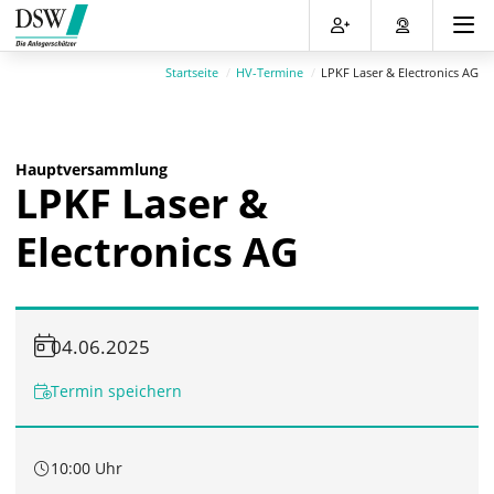
Direkt
Direkt
Direkt
Direkt
zum
zum
zur
zum
Inhalt
Hauptmenu
Suche
Footer
Startseite
HV-Termine
LPKF Laser & Electronics AG
(Eingabetaste)
(Eingabetaste)
(Eingabetaste)
(Eingabetaste)
Hauptversammlung
LPKF Laser &
Electronics AG
04.06.2025
Termin speichern
10:00 Uhr