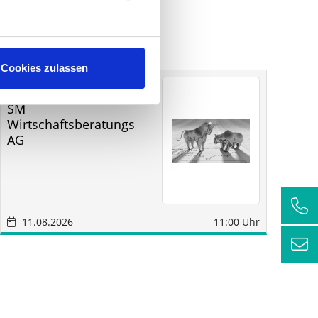
Cookies zulassen
Sonstige
Sindelfingen
SM
RC
Wirtschaftsberatungs
AG
11.08.2026
11:00 Uhr
1