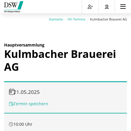
Direkt
Direkt
Direkt
Direkt
zum
zum
zur
zum
Inhalt
Hauptmenu
Suche
Footer
Startseite
HV-Termine
Kulmbacher Brauerei AG
(Eingabetaste)
(Eingabetaste)
(Eingabetaste)
(Eingabetaste)
Hauptversammlung
Kulmbacher Brauerei
AG
21.05.2025
Termin speichern
10:00 Uhr