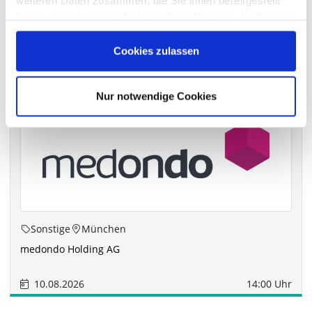
weiteren Daten zusammen, die Sie ihnen bereitgestellt
haben oder die sie im Rahmen Ihrer Nutzung der Dienste
gesammelt haben.
Die nächsten Termine
Cookies zulassen
Nur notwendige Cookies
Sonstige
München
medondo Holding AG
10.08.2026
14:00 Uhr