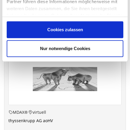
Partner führen diese Informationen möglicherweise mit
archiv.hauptversammlung.de
weiteren Daten zusammen, die Sie ihnen bereitgestellt
haben oder die sie im Rahmen Ihrer Nutzung der Dienste
gesammelt haben.
Cookies zulassen
Die nächsten Termine
Nur notwendige Cookies
MDAX®
virtuell
thyssenkrupp AG aoHV