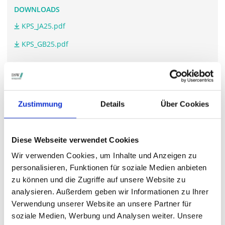
DOWNLOADS
KPS_JA25.pdf
KPS_GB25.pdf
WEITERFÜHRENDE LINKS
Zustimmung
Details
Über Cookies
kps.com/.../
Diese Webseite verwendet Cookies
STIMMRECHTSVERTRETUNG DURCH DIE DSW
Wir verwenden Cookies, um Inhalte und Anzeigen zu
Die DSW vertritt Ihre Stimmrechte
auf sämtlichen
personalisieren, Funktionen für soziale Medien anbieten
wichtigen Hauptversammlungen in Deutschland.
zu können und die Zugriffe auf unsere Website zu
analysieren. Außerdem geben wir Informationen zu Ihrer
Verwendung unserer Website an unsere Partner für
soziale Medien, Werbung und Analysen weiter. Unsere
VERGANGENE HAUPTVERSAMMLUNGSTERMINE