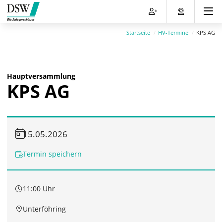
Direkt
Direkt
Direkt
Direkt
zum
zum
zur
zum
Inhalt
Hauptmenu
Suche
Footer
Startseite
HV-Termine
KPS AG
(Eingabetaste)
(Eingabetaste)
(Eingabetaste)
(Eingabetaste)
Hauptversammlung
KPS AG
15.05.2026
Termin speichern
11:00 Uhr
Unterföhring