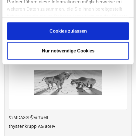
Partner führen diese Informationen möglicherweise mit
archiv.hauptversammlung.de
weiteren Daten zusammen, die Sie ihnen bereitgestellt
haben oder die sie im Rahmen Ihrer Nutzung der Dienste
gesammelt haben.
Cookies zulassen
Die nächsten Termine
Nur notwendige Cookies
MDAX®
virtuell
thyssenkrupp AG aoHV