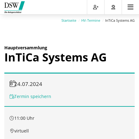
Direkt
Direkt
Direkt
Direkt
zum
zum
zur
zum
Inhalt
Hauptmenu
Suche
Footer
Startseite
HV-Termine
InTiCa Systems AG
(Eingabetaste)
(Eingabetaste)
(Eingabetaste)
(Eingabetaste)
Hauptversammlung
InTiCa Systems AG
24.07.2024
Termin speichern
11:00 Uhr
virtuell