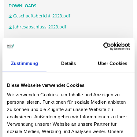
DOWNLOADS
Geschaeftsbericht_2023.pdf
Jahresabschluss_2023.pdf
WEITERFÜHRENDE LINKS
Zustimmung
Details
Über Cookies
intica-systems.com/.../hauptversammlung
Diese Webseite verwendet Cookies
STIMMRECHTSVERTRETUNG DURCH DIE DSW
Wir verwenden Cookies, um Inhalte und Anzeigen zu
Die DSW vertritt Ihre Stimmrechte
auf sämtlichen
personalisieren, Funktionen für soziale Medien anbieten
wichtigen Hauptversammlungen in Deutschland.
zu können und die Zugriffe auf unsere Website zu
analysieren. Außerdem geben wir Informationen zu Ihrer
Verwendung unserer Website an unsere Partner für
soziale Medien, Werbung und Analysen weiter. Unsere
VERGANGENE HAUPTVERSAMMLUNGSTERMINE