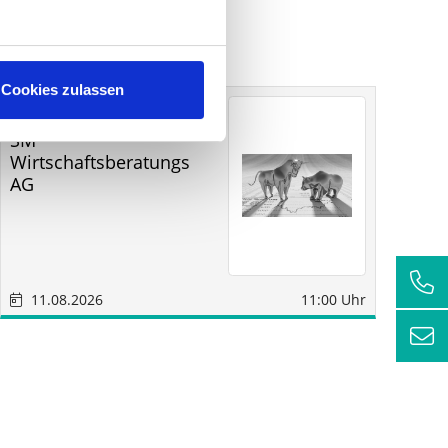
Cookies zulassen
Sonstige
Sindelfingen
SM
RC
Wirtschaftsberatungs
AG
11.08.2026
11:00 Uhr
1