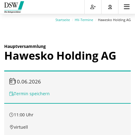
Direkt
Direkt
Direkt
Direkt
zum
zum
zur
zum
Inhalt
Hauptmenu
Suche
Footer
Startseite
HV-Termine
Hawesko Holding AG
(Eingabetaste)
(Eingabetaste)
(Eingabetaste)
(Eingabetaste)
Hauptversammlung
Hawesko Holding AG
10.06.2026
Termin speichern
11:00 Uhr
virtuell