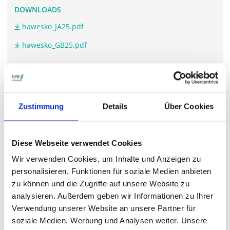
DOWNLOADS
hawesko_JA25.pdf
hawesko_GB25.pdf
WEITERFÜHRENDE LINKS
Zustimmung
Details
Über Cookies
www.hawesko-holding.com/.../hauptversammlung
Diese Webseite verwendet Cookies
STIMMRECHTSVERTRETUNG DURCH DIE DSW
Wir verwenden Cookies, um Inhalte und Anzeigen zu
Die DSW vertritt Ihre Stimmrechte
auf sämtlichen
personalisieren, Funktionen für soziale Medien anbieten
wichtigen Hauptversammlungen in Deutschland.
zu können und die Zugriffe auf unsere Website zu
analysieren. Außerdem geben wir Informationen zu Ihrer
Verwendung unserer Website an unsere Partner für
soziale Medien, Werbung und Analysen weiter. Unsere
VERGANGENE HAUPTVERSAMMLUNGSTERMINE