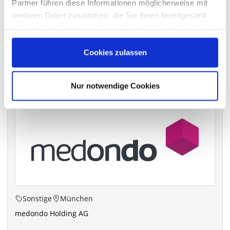
Partner führen diese Informationen möglicherweise mit
archiv.hauptversammlung.de
weiteren Daten zusammen, die Sie ihnen bereitgestellt
haben oder die sie im Rahmen Ihrer Nutzung der Dienste
gesammelt haben.
Cookies zulassen
Die nächsten Termine
Nur notwendige Cookies
Sonstige
München
medondo Holding AG