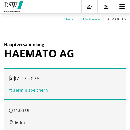
Direkt
Direkt
Direkt
Direkt
zum
zum
zur
zum
Inhalt
Hauptmenu
Suche
Footer
Startseite
HV-Termine
HAEMATO AG
(Eingabetaste)
(Eingabetaste)
(Eingabetaste)
(Eingabetaste)
Hauptversammlung
HAEMATO AG
07.07.2026
Termin speichern
11:00 Uhr
Berlin