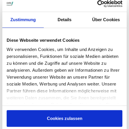
STIMMRECHTSVERTRETUNG DURCH DIE DSW
Die DSW vertritt Ihre Stimmrechte
auf sämtlichen
Zustimmung
Details
Über Cookies
wichtigen Hauptversammlungen in Deutschland.
Diese Webseite verwendet Cookies
VERGANGENE HAUPTVERSAMMLUNGSTERMINE
Wir verwenden Cookies, um Inhalte und Anzeigen zu
personalisieren, Funktionen für soziale Medien anbieten
archiv.hauptversammlung.de
zu können und die Zugriffe auf unsere Website zu
analysieren. Außerdem geben wir Informationen zu Ihrer
Verwendung unserer Website an unsere Partner für
Die nächsten Termine
soziale Medien, Werbung und Analysen weiter. Unsere
Partner führen diese Informationen möglicherweise mit
weiteren Daten zusammen, die Sie ihnen bereitgestellt
haben oder die sie im Rahmen Ihrer Nutzung der Dienste
gesammelt haben.
Cookies zulassen